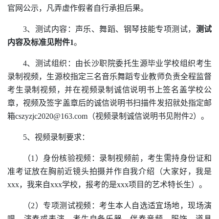
官网公示，凡弄虚作假者自行承担后果。
3
、测试内容：声乐、舞蹈、钢琴
技能
专项测试，
测试
内容及标准见附件
1
。
4
、测试组织：
由长沙职院委托生源毕业学校组织
考生
录制视频
，
生源校
指定三名
音乐舞蹈
专业教师负责
全程监督
考生录制
视频，并
在视频录制诚信说明书上
签名盖学校公
章，视频及
签字
盖章后的
诚信说明书
扫描件发
招就处
指定邮
箱
cszyzjc2020@163.com
（
视频录制诚信说明书见附件
2
）。
5
、视频
录制
要求：
（
1）
身份核验视频：
录制视频前，考生需持身份证和
准考证放在胸前近镜头拍摄并作自我介绍（大家好，我是
xxx，我来自xxx学校，报考的是xxx项
目的
艺术特长生）。
（
2
）
专项测试视频：考生本人自选适宜场地，现场演
唱、演奏或表演，考生自备乐器、伴奏音频、服饰、道具