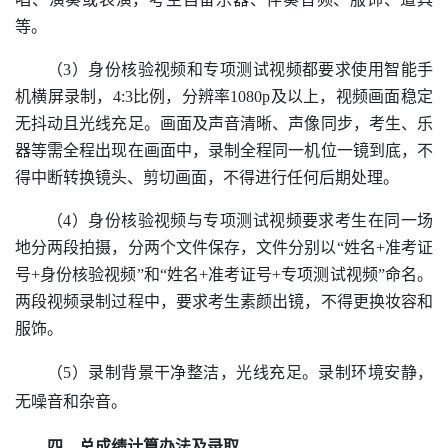
等。
（
3）身份核验视频和专项测试视频都要求使用智能手
机横屏录制，
4:3比例，分辨率1080p及以上，视频画面稳定
无抖动且光线充足。
画面及
声音清晰
、声像同步，
考生
、
乐
器等
需全程出现在画面中
，
录制全程同一机位一镜到底，不
得中断转换镜头、剪切画面，不得进行任何后期处理。
（
4
）
身份核验视频与专项测试视频要求考生在同一场
地分两段拍摄，分两个文件保存，文件分别以
“姓名+准考证
号+身份核验视频”和“姓名+准考证号+专项测试视频”命名。
两段视频录制过程中，要求考生素颜出镜，不得更换妆容和
服饰。
（
5
）
录制背景干净整洁，光线充足。录制环境安静，
无噪音和杂音。
四、总成绩计算办法及录取