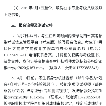
（
3）2019年8月1日至今，取得业余专业考级八级及以
上证书者。
三、报名流程及测试安排
1、3月7日-14日，考生在规定时间内登录湖南省高考招
生考试信息管理平台（考生版）填写报名信息。
考生
于
4月
14日之前与学前教育学院单招办公室曹老师（电话：
13627421374）电话联系备案，并将相关获奖与考级证书、
获奖文件、身份证等资格审查材料扫描件发送招就处指定邮
箱cszyzjc2020@163.com。（联系人：张老师13723855543）
2、
4月19日前
，
考生将
身份核验视频（邮件命名为
“姓
名+准考证号+身份核验视频”）、技能专项测试视频（邮件
命名为“姓名+准考证号+专项测试视频”）发送招就处指定邮
箱cszyzjc2020@163.com。（联系人：张老师13723855543）
长沙职业技术学院再组织对成绩审核评定，核定后成绩给予