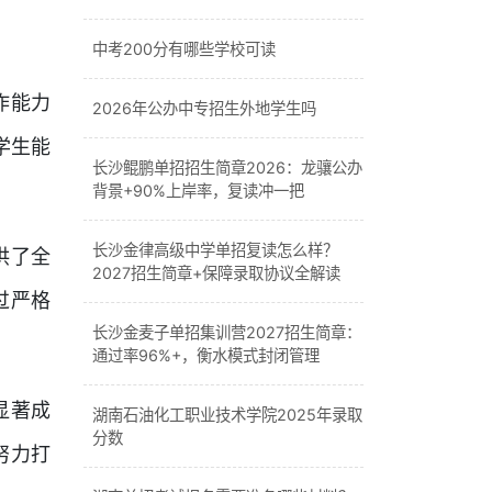
中考200分有哪些学校可读
作能力
2026年公办中专招生外地学生吗
学生能
长沙鲲鹏单招招生简章2026：龙骧公办
背景+90%上岸率，复读冲一把
长沙金律高级中学单招复读怎么样？
供了全
2027招生简章+保障录取协议全解读
过严格
长沙金麦子单招集训营2027招生简章：
通过率96%+，衡水模式封闭管理
显著成
湖南石油化工职业技术学院2025年录取
分数
努力打