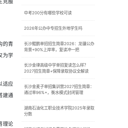
生克服
中考200分有哪些学校可读
2026年公办中专招生外地学生吗
构的青
长沙鲲鹏单招招生简章2026：龙骧公办
背景+90%上岸率，复读冲一把
仅为学
长沙金律高级中学单招复读怎么样？
2027招生简章+保障录取协议全解读
以适应
长沙金麦子单招集训营2027招生简章：
通过率96%+，衡水模式封闭管理
搭建通
湖南石油化工职业技术学院2025年录取
分数
将理论