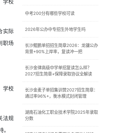
，学校
中考200分有哪些学校可读
2026年公办中专招生外地学生吗
合实际
到职场
长沙鲲鹏单招招生简章2026：龙骧公办
背景+90%上岸率，复读冲一把
长沙金律高级中学单招复读怎么样？
2027招生简章+保障录取协议全解读
。学校
长沙金麦子单招集训营2027招生简章：
通过率96%+，衡水模式封闭管理
湖南石油化工职业技术学院2025年录取
关法规
分数
持。