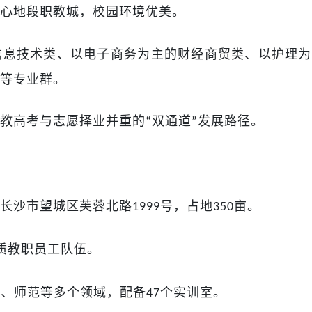
心地段职教城，校园环境优美
。
信息技术类、以电子商务为主的财经商贸类、以护理为
等专业群。
教高考与志愿择业并重的
双通道
发展路径。
“
”
长沙市望城区芙蓉北路
号，占地
亩。
1999
350
质教职员工队伍。
机、师范等多个领域，配备
个实训室。
47