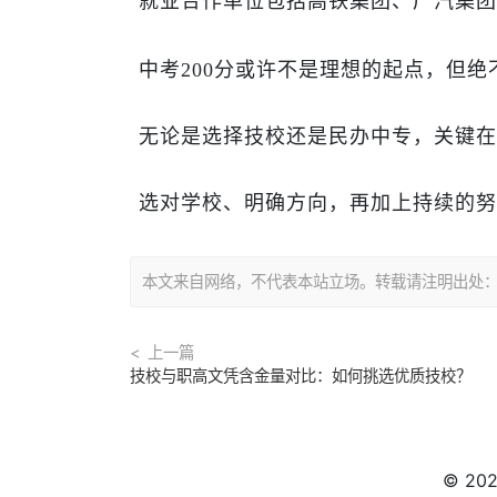
就业合作单位包括高铁集团、广汽集团
中考
200
分或许不是理想的起点，但绝
无论是选择技校还是民办中专，关键在
选对学校、明确方向，再加上持续的努
本文来自网络，不代表本站立场。转载请注明出处：https://
上一篇
技校与职高文凭含金量对比：如何挑选优质技校？
© 20