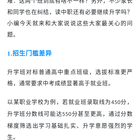
难：这两个班到底有啥不一样？另外，不少家长
和同学也在纠结，读中职还有必要继续升学吗？
小编
今天就来
和大家说说
这些大家最关心的问
题。
1.
招生门槛差异
升学班对标普通高中重点班级，选拔标准更严
格，通常要求中考成绩显著高于就业班。
以某职业学校为例，若就业班录取线为
分，
450
升学班分数线可能达
分甚至更高，通过分数
550
梯度筛选出学习基础扎实、升学意愿强烈的学
生。