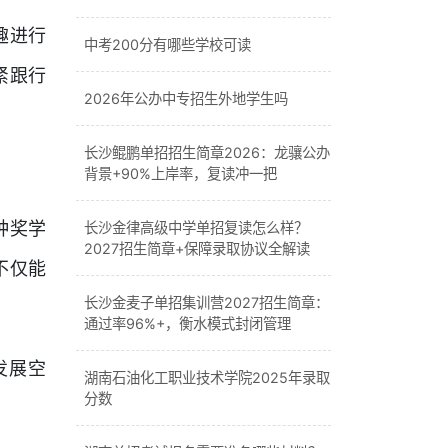
趣进行
中考200分有哪些学校可读
紧跟行
2026年公办中专招生外地学生吗
长沙鲲鹏单招招生简章2026：龙骧公办
背景+90%上岸率，复读冲一把
种奖学
长沙金律高级中学单招复读怎么样？
2027招生简章+保障录取协议全解读
不仅能
长沙金麦子单招集训营2027招生简章：
通过率96%+，衡水模式封闭管理
发展空
湖南石油化工职业技术学院2025年录取
分数