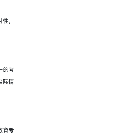
对性，
一的考
实际情
教育考