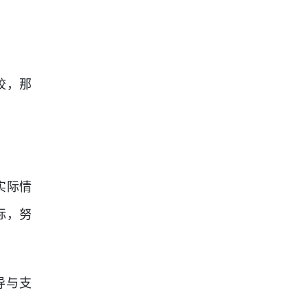
校，那
实际情
标，努
导与支