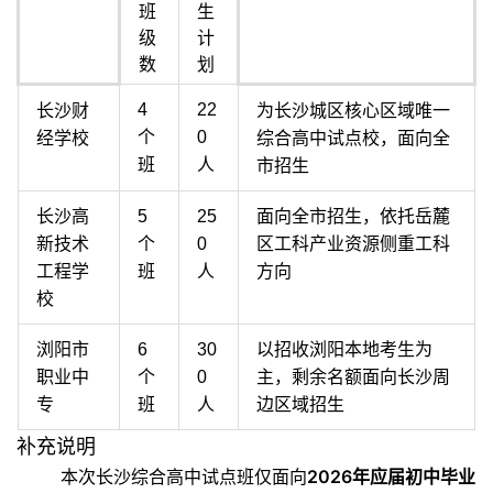
班
生
级
计
数
划
4
22
长沙财
为长沙城区核心区域唯一
个
0
经学校
综合高中试点校，面向全
班
人
市招生
长沙高
5
25
面向全市招生，依托岳麓
新技术
个
0
区工科产业资源侧重工科
工程学
班
人
方向
校
浏阳市
6
30
以招收浏阳本地考生为
职业中
个
0
主，剩余名额面向长沙周
专
班
人
边区域招生
补充说明
本次长沙综合高中试点班仅面向‌
2026年应届初中毕业